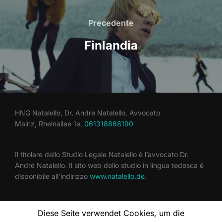
Precedente
Finlandia
HNG Natalello, Dr. Andre Natalello, Avvocato
Mainz, Rheinallee 1e,
061318888190
Il titolare dello Studio Legale Natalello è l’avvocato Dr.
André Natalello. Il sito web dello studio in lingua tedesca è
disponibile all’indirizzo
www.natalello.de
.
Diese Seite verwendet Cookies, um die
Note legali
/
Informativa sulla privacy